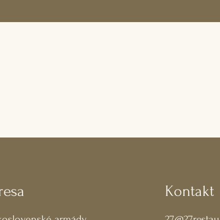
resa
Kontakt
koslovenské armády
27@27restau