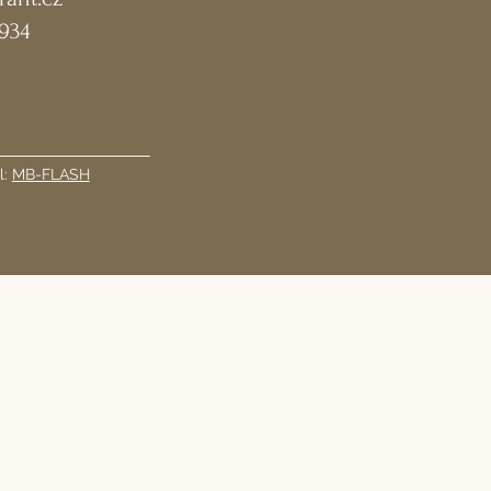
 934
l:
MB-FLASH